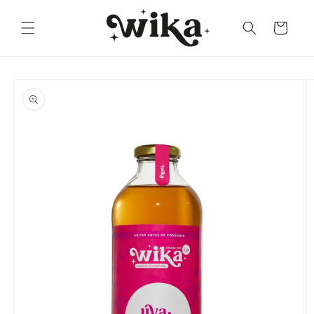
Ir
directamente
Carrito
al contenido
Ir
directamente
a la
información
del producto