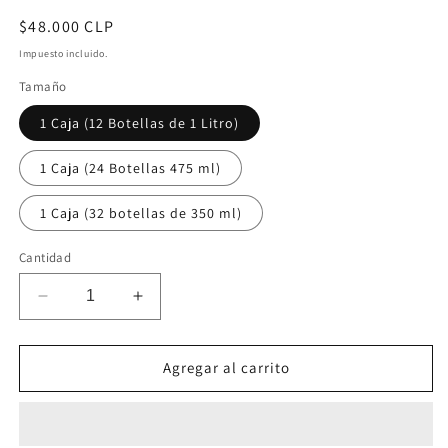
Precio
$48.000 CLP
habitual
Impuesto incluido.
Tamaño
1 Caja (12 Botellas de 1 Litro)
1 Caja (24 Botellas 475 ml)
1 Caja (32 botellas de 350 ml)
Cantidad
Reducir
Aumentar
cantidad
cantidad
para
para
Caja
Caja
Agregar al carrito
de
de
Jugo
Jugo
100%
100%