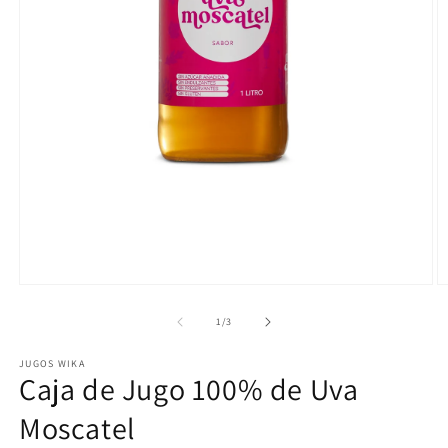
Abrir
Ab
elemento
e
multimedia
m
de
1
/
3
1
2
en
e
JUGOS WIKA
una
u
Caja de Jugo 100% de Uva
ventana
v
modal
m
Moscatel