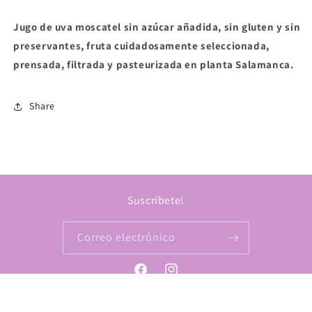
de
de
Uva
Uva
Jugo de uva moscatel sin azúcar añadida, sin gluten y sin
Moscatel
Moscatel
preservantes, fruta cuidadosamente seleccionada,
prensada, filtrada y pasteurizada en planta Salamanca.
Share
Suscríbete!
Correo electrónico
Facebook
Instagram